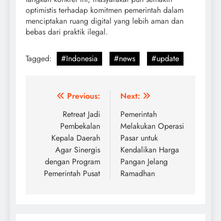
optimistis terhadap komitmen pemerintah dalam
menciptakan ruang digital yang lebih aman dan
bebas dari praktik ilegal.
Tagged:
#Indonesia
#news
#update
Post
Previous:
Next:
navigation
Retreat Jadi
Pemerintah
Pembekalan
Melakukan Operasi
Kepala Daerah
Pasar untuk
Agar Sinergis
Kendalikan Harga
dengan Program
Pangan Jelang
Pemerintah Pusat
Ramadhan