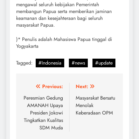
mengawal seluruh kebijakan Pemerintah
membangun Papua serta memberikan jaminan
keamanan dan kesejahteraan bagi seluruh
masyarakat Papua.
)* Penulis adalah Mahasiswa Papua tinggal di
Yogyakarta
Tagged:
#Indonesia
#news
#update
Post
Previous:
Next:
navigation
Peresmian Gedung
Masyarakat Bersatu
AMANAH Upaya
Menolak
Presiden Jokowi
Keberadaan OPM
Tingkatkan Kualitas
SDM Muda