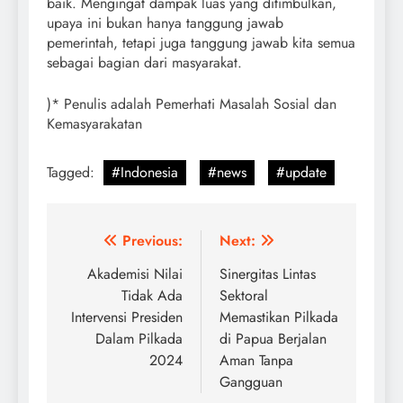
baik. Mengingat dampak luas yang ditimbulkan,
upaya ini bukan hanya tanggung jawab
pemerintah, tetapi juga tanggung jawab kita semua
sebagai bagian dari masyarakat.
)* Penulis adalah Pemerhati Masalah Sosial dan
Kemasyarakatan
Tagged:
#Indonesia
#news
#update
Post
Previous:
Next:
navigation
Akademisi Nilai
Sinergitas Lintas
Tidak Ada
Sektoral
Intervensi Presiden
Memastikan Pilkada
Dalam Pilkada
di Papua Berjalan
2024
Aman Tanpa
Gangguan