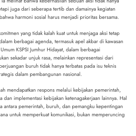
. Ia melihat bahwa keberhasilan sebuah aksi tidak hanya
etapi juga dari seberapa tertib dan damainya kegiatan
bahwa harmoni sosial harus menjadi prioritas bersama.
komitmen yang tidak kalah kuat untuk menjaga aksi tetap
a dalam berbagai agenda, termasuk apel akbar di kawasan
a Umum KSPSI Jumhur Hidayat, dalam berbagai
an sekadar unjuk rasa, melainkan representasi dari
perjuangan buruh tidak hanya terbatas pada isu teknis
trategis dalam pembangunan nasional.
elah mendapatkan respons melalui kebijakan pemerintah,
a dan implementasi kebijakan ketenagakerjaan lainnya. Hal
ka antara pemerintah, buruh, dan pemangku kepentingan
sarana untuk memperkuat komunikasi, bukan memperuncing