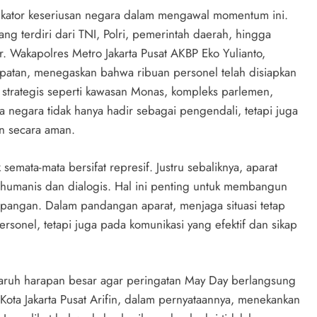
dikator keseriusan negara dalam mengawal momentum ini.
ang terdiri dari TNI, Polri, pemerintah daerah, hingga
. Wakapolres Metro Jakarta Pusat AKBP Eko Yulianto,
atan, menegaskan bahwa ribuan personel telah disiapkan
k strategis seperti kawasan Monas, kompleks parlemen,
 negara tidak hanya hadir sebagai pengendali, tetapi juga
an secara aman.
semata-mata bersifat represif. Justru sebaliknya, aparat
humanis dan dialogis. Hal ini penting untuk membangun
lapangan. Dalam pandangan aparat, menjaga situasi tetap
rsonel, tetapi juga pada komunikasi yang efektif dan sikap
aruh harapan besar agar peringatan May Day berlangsung
ota Jakarta Pusat Arifin, dalam pernyataannya, menekankan