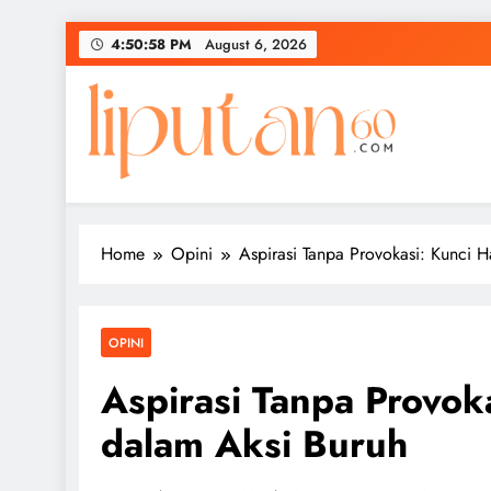
Skip
4:50:59 PM
August 6, 2026
to
content
Home
Opini
Aspirasi Tanpa Provokasi: Kunci 
OPINI
Aspirasi Tanpa Provok
dalam Aksi Buruh