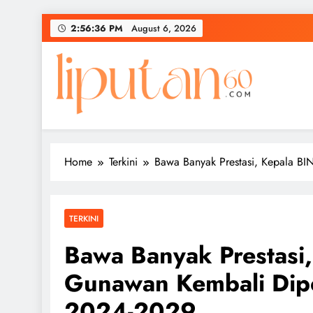
Skip
2:56:37 PM
August 6, 2026
to
content
Home
Terkini
Bawa Banyak Prestasi, Kepala B
TERKINI
Bawa Banyak Prestasi,
Gunawan Kembali Dipe
2024-2029