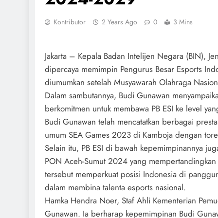
Kontributor
2 Years Ago
0
3 Mins
Jakarta – Kepala Badan Intelijen Negara (BIN), Je
dipercaya memimpin Pengurus Besar Esports Indo
diumumkan setelah Musyawarah Olahraga Nasiona
Dalam sambutannya, Budi Gunawan menyampaikan r
berkomitmen untuk membawa PB ESI ke level yang 
Budi Gunawan telah mencatatkan berbagai prestasi
umum SEA Games 2023 di Kamboja dengan toreha
Selain itu, PB ESI di bawah kepemimpinannya j
PON Aceh-Sumut 2024 yang mempertandingkan esp
tersebut memperkuat posisi Indonesia di panggun
dalam membina talenta esports nasional.
Hamka Hendra Noer, Staf Ahli Kementerian Pemud
Gunawan. Ia berharap kepemimpinan Budi Gunawa