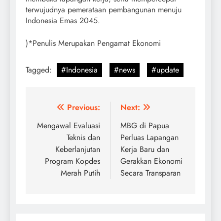
terwujudnya pemerataan pembangunan menuju
Indonesia Emas 2045.
)*Penulis Merupakan Pengamat Ekonomi
Tagged:
#Indonesia
#news
#update
Post
Previous:
Next:
navigation
Mengawal Evaluasi
MBG di Papua
Teknis dan
Perluas Lapangan
Keberlanjutan
Kerja Baru dan
Program Kopdes
Gerakkan Ekonomi
Merah Putih
Secara Transparan