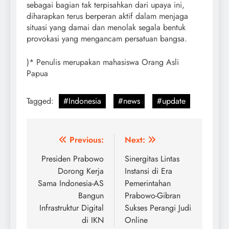
sebagai bagian tak terpisahkan dari upaya ini,
diharapkan terus berperan aktif dalam menjaga
situasi yang damai dan menolak segala bentuk
provokasi yang mengancam persatuan bangsa.
)* Penulis merupakan mahasiswa Orang Asli
Papua
Tagged:
#Indonesia
#news
#update
Post
Previous:
Next:
navigation
Presiden Prabowo
Sinergitas Lintas
Dorong Kerja
Instansi di Era
Sama Indonesia-AS
Pemerintahan
Bangun
Prabowo-Gibran
Infrastruktur Digital
Sukses Perangi Judi
di IKN
Online