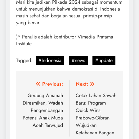
Mari kita jadikan Pilkada 2024 sebagai momentum
untuk menunjukkan bahwa demokrasi di Indonesia
masih sehat dan berjalan sesuai prinsip-prinsip
yang benar.
)* Penulis adalah kontributor Vimedia Pratama
Institute
Tagged:
#Indonesia
#news
#update
Post
Previous:
Next:
navigation
Gedung Amanah
Cetak Lahan Sawah
Diresmikan, Wadah
Baru: Program
Pengembangan
Quick Wins
Potensi Anak Muda
Prabowo-Gibran
Aceh Terwujud
Wujudkan
Ketahanan Pangan