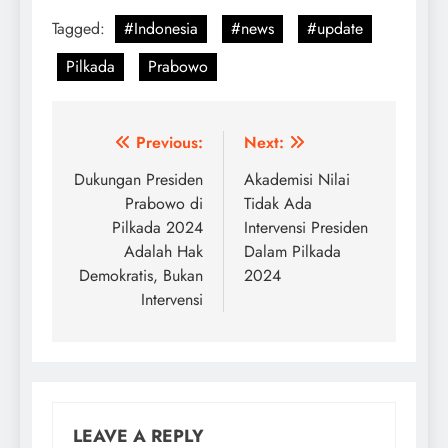
Tagged:
#Indonesia
#news
#update
Pilkada
Prabowo
Post
Previous:
Next:
navigation
Dukungan Presiden
Akademisi Nilai
Prabowo di
Tidak Ada
Pilkada 2024
Intervensi Presiden
Adalah Hak
Dalam Pilkada
Demokratis, Bukan
2024
Intervensi
LEAVE A REPLY