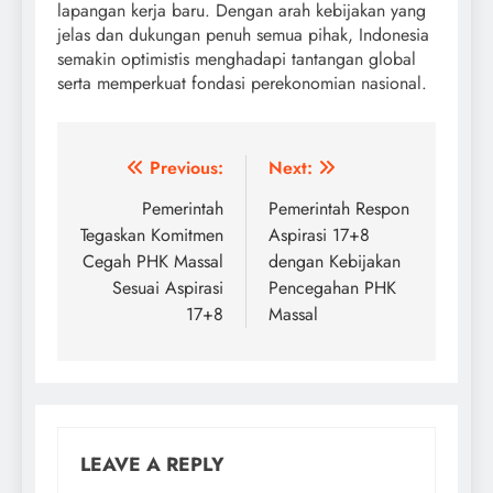
lapangan kerja baru. Dengan arah kebijakan yang
jelas dan dukungan penuh semua pihak, Indonesia
semakin optimistis menghadapi tantangan global
serta memperkuat fondasi perekonomian nasional.
Post
Previous:
Next:
navigation
Pemerintah
Pemerintah Respon
Tegaskan Komitmen
Aspirasi 17+8
Cegah PHK Massal
dengan Kebijakan
Sesuai Aspirasi
Pencegahan PHK
17+8
Massal
LEAVE A REPLY