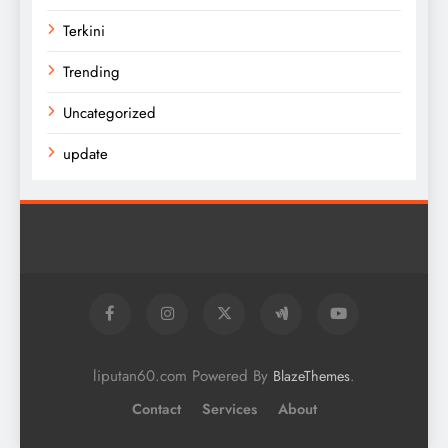
Terkini
Trending
Uncategorized
update
liputan60.com Powered By
.
BlazeThemes
Contact
Services
About