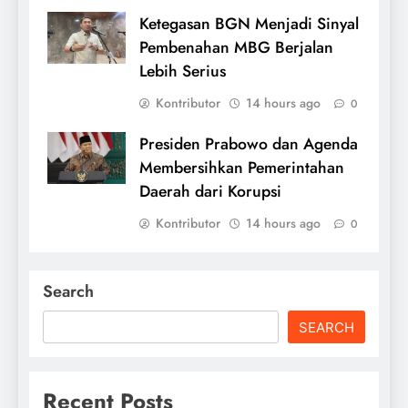
Ketegasan BGN Menjadi Sinyal
Pembenahan MBG Berjalan
Lebih Serius
Kontributor
14 hours ago
0
Presiden Prabowo dan Agenda
Membersihkan Pemerintahan
Daerah dari Korupsi
Kontributor
14 hours ago
0
Search
SEARCH
Recent Posts