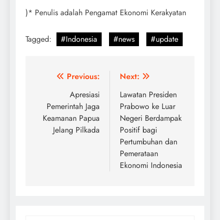
)* Penulis adalah Pengamat Ekonomi Kerakyatan
Tagged:
#Indonesia
#news
#update
Post
Previous:
Next:
navigation
Apresiasi
Lawatan Presiden
Pemerintah Jaga
Prabowo ke Luar
Keamanan Papua
Negeri Berdampak
Jelang Pilkada
Positif bagi
Pertumbuhan dan
Pemerataan
Ekonomi Indonesia