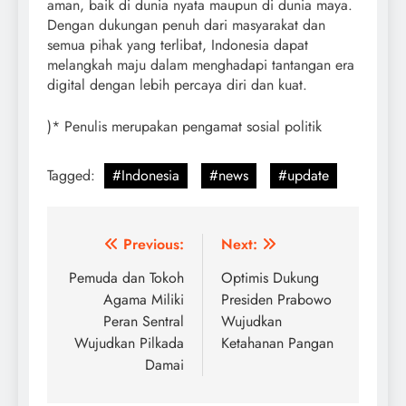
aman, baik di dunia nyata maupun di dunia maya.
Dengan dukungan penuh dari masyarakat dan
semua pihak yang terlibat, Indonesia dapat
melangkah maju dalam menghadapi tantangan era
digital dengan lebih percaya diri dan kuat.
)* Penulis merupakan pengamat sosial politik
Tagged:
#Indonesia
#news
#update
Post
Previous:
Next:
navigation
Pemuda dan Tokoh
Optimis Dukung
Agama Miliki
Presiden Prabowo
Peran Sentral
Wujudkan
Wujudkan Pilkada
Ketahanan Pangan
Damai