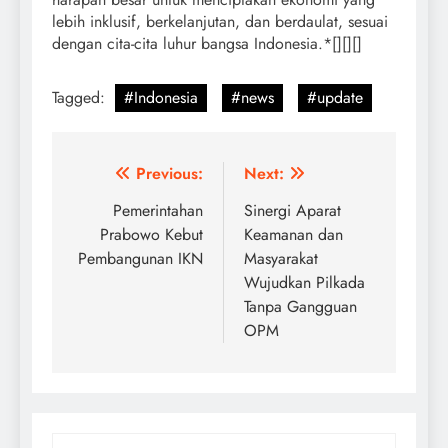
lebih inklusif, berkelanjutan, dan berdaulat, sesuai
dengan cita-cita luhur bangsa Indonesia.*[][][]
Tagged:
#Indonesia
#news
#update
Post
Previous:
Next:
navigation
Pemerintahan
Sinergi Aparat
Prabowo Kebut
Keamanan dan
Pembangunan IKN
Masyarakat
Wujudkan Pilkada
Tanpa Gangguan
OPM