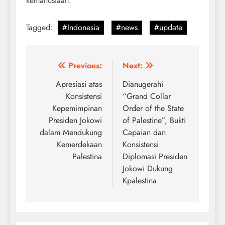
kemanusiaan.
Tagged:
#Indonesia
#news
#update
Post
Previous:
Next:
navigation
Apresiasi atas
Dianugerahi
Konsistensi
“Grand Collar
Kepemimpinan
Order of the State
Presiden Jokowi
of Palestine”, Bukti
dalam Mendukung
Capaian dan
Kemerdekaan
Konsistensi
Palestina
Diplomasi Presiden
Jokowi Dukung
Kpalestina