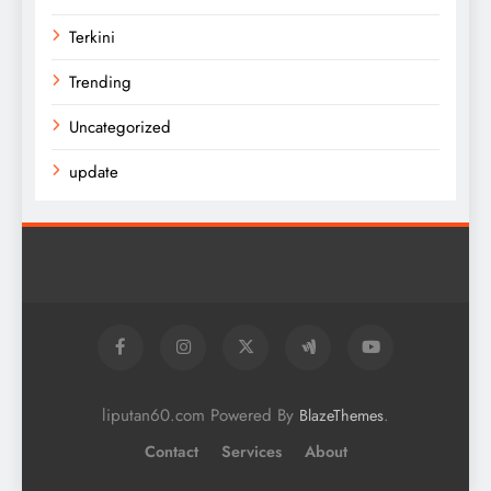
Terkini
Trending
Uncategorized
update
liputan60.com Powered By
.
BlazeThemes
Contact
Services
About