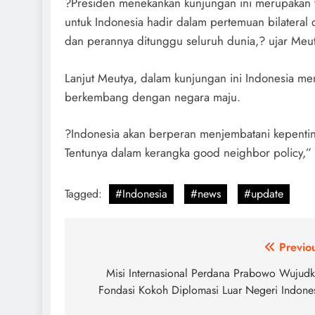
?Presiden menekankan kunjungan ini merupakan w
untuk Indonesia hadir dalam pertemuan bilateral 
dan perannya ditunggu seluruh dunia,? ujar Meut
Lanjut Meutya, dalam kunjungan ini Indonesia 
berkembang dengan negara maju.
?Indonesia akan berperan menjembatani kepent
Tentunya dalam kerangka good neighbor policy,” 
Tagged:
#Indonesia
#news
#update
Post
Previo
navigation
Misi Internasional Perdana Prabowo Wujud
Fondasi Kokoh Diplomasi Luar Negeri Indone