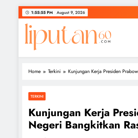
Skip
1:55:55 PM
August 9, 2026
to
content
Home
Terkini
Kunjungan Kerja Presiden Prabow
TERKINI
Kunjungan Kerja Pres
Negeri Bangkitkan Ra