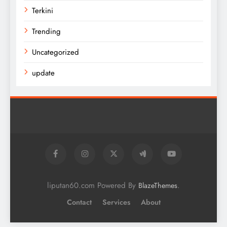
Terkini
Trending
Uncategorized
update
liputan60.com Powered By
.
BlazeThemes
Contact
Services
About