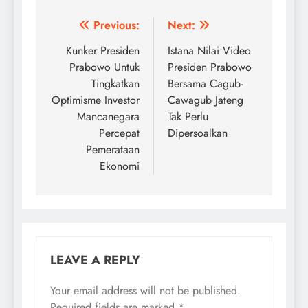
Post
Previous:
Next:
navigation
Kunker Presiden
Istana Nilai Video
Prabowo Untuk
Presiden Prabowo
Tingkatkan
Bersama Cagub-
Optimisme Investor
Cawagub Jateng
Mancanegara
Tak Perlu
Percepat
Dipersoalkan
Pemerataan
Ekonomi
LEAVE A REPLY
Your email address will not be published.
Required fields are marked
*