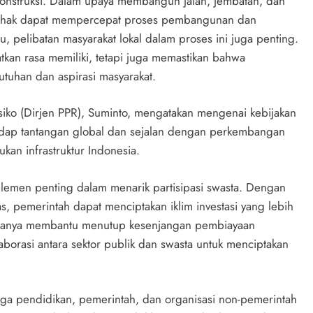
onstruksi. Dalam upaya membangun jalan, jembatan, dan
ua pihak dapat mempercepat proses pembangunan dan
itu, pelibatan masyarakat lokal dalam proses ini juga penting.
kan rasa memiliki, tetapi juga memastikan bahwa
uhan dan aspirasi masyarakat.
siko (Dirjen PPR), Suminto, mengatakan mengenai kebijakan
hadap tantangan global dan sejalan dengan perkembangan
ukan infrastruktur Indonesia.
lemen penting dalam menarik partisipasi swasta. Dengan
s, pemerintah dapat menciptakan iklim investasi yang lebih
ak hanya membantu menutup kesenjangan pembiayaan
aborasi antara sektor publik dan swasta untuk menciptakan
aga pendidikan, pemerintah, dan organisasi non-pemerintah