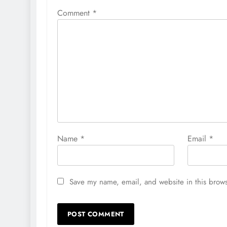
Comment
*
Name
*
Email
*
Save my name, email, and website in this brows