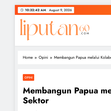
Skip
10:32:42 AM
August 9, 2026
to
content
Home
Opini
Membangun Papua melalui Kolabor
OPINI
Membangun Papua mela
Sektor