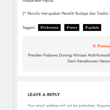
masyarakat Papua.
)* Penulis merupakan Peneliti Budaya dan Tradisi
Tagged:
#Indonesia
#news
#update
Post
Previo
navigation
Presiden Prabowo Dorong Hilirisasi Multi-Komodi
Demi Kemakmuran Nasio
LEAVE A REPLY
Your email address will not be published.
Require