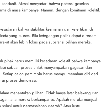
 kondusif. Akmal menyadari bahwa potensi gesekan
tama di masa kampanye. Namun, dengan komitmen kolektif,
esadaran bahwa stabilitas keamanan dan ketertiban di
kada yang sukses. Bila ketegangan politik dapat diredam
akat akan lebih fokus pada substansi pilihan mereka,
h pihak harus memiliki kesadaran kolektif bahwa kampanye
etapi sebuah proses untuk menyampaikan gagasan dan
ng. Setiap calon pemimpin harus mampu menahan diri dari
erai proses demokrasi.
f dalam menentukan pilihan. Tidak hanya latar belakang dan
ga bagaimana mereka berkampanye. Apakah mereka menjual
solusi untuk permasalahan daerah? Atau justru