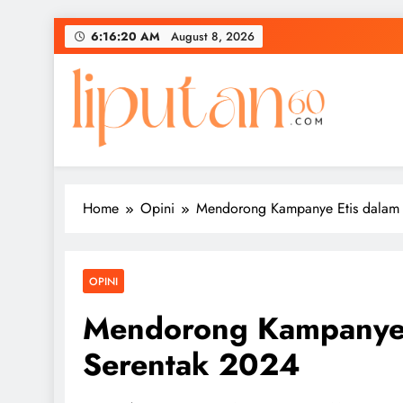
Skip
6:16:21 AM
August 8, 2026
to
content
Home
Opini
Mendorong Kampanye Etis dalam 
OPINI
Mendorong Kampanye E
Serentak 2024