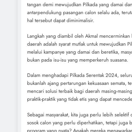
tangan demi mewujudkan Pilkada yang damai dan
antarpendukung pasangan calon selalu ada, teru
hal tersebut dapat diminimalisir.
Langkah yang diambil oleh Akmal mencerminkan k
daerah adalah syarat mutlak untuk mewujudkan Pil
melalui kampanye yang damai dan beretika, masyar
bukan pada isu-isu yang memperkeruh suasana.
Dalam menghadapi Pilkada Serentak 2024, seluru
bukanlah ajang pertarungan kekuasaan semata, t
mencari solusi terbaik bagi daerah masing-masi
praktik-praktik yang tidak etis yang dapat menced
Sebagai masyarakat, kita juga perlu lebih selekti
sosok calon yang perlu diperhatikan, tetapi ju
program yang nyata? Apakah mereka menawarkan 