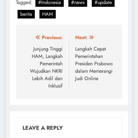
Tagged:
#Indonesia
#news
#update
berita
HAM
Post
Previous:
Next:
navigation
Junjung Tinggi
Langkah Cepat
HAM, Langkah
Pemerintahan
Pemerintah
Presiden Prabowo
Wujudkan NKRI
dalam Memerangi
Lebih Adil dan
Judi Online
Inklusif
LEAVE A REPLY