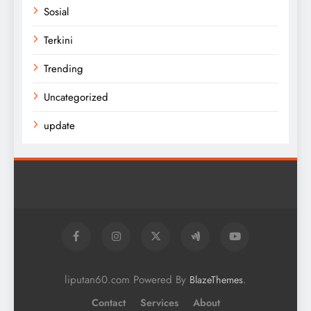
Sosial
Terkini
Trending
Uncategorized
update
liputan60.com Powered By
.
BlazeThemes
Contact
Services
About