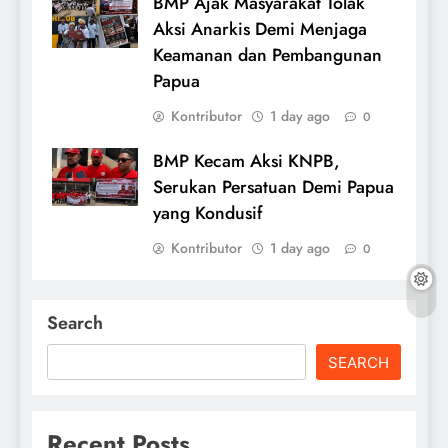
BMP Ajak Masyarakat Tolak
Aksi Anarkis Demi Menjaga
Keamanan dan Pembangunan
Papua
Kontributor
1 day ago
0
BMP Kecam Aksi KNPB,
Serukan Persatuan Demi Papua
yang Kondusif
Kontributor
1 day ago
0
Search
SEARCH
Recent Posts