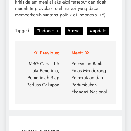
kritis dalam menilai aksi-aksi tersebut dan tidak
mudah terprovokasi oleh narasi yang dapat
memperkeruh suasana politik di Indonesia. (*)
Tagged:
#Indonesia
#news
#update
Post
Previous:
Next:
navigation
MBG Capai 1,5
Peresmian Bank
Juta Penerima,
Emas Mendorong
Pemerintah Siap
Pemerataan dan
Perluas Cakupan
Pertumbuhan
Ekonomi Nasional