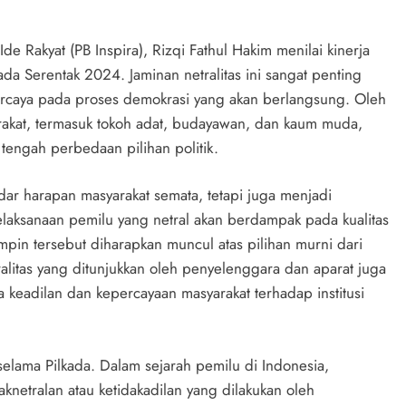
e Rakyat (PB Inspira), Rizqi Fathul Hakim menilai kinerja
da Serentak 2024. Jaminan netralitas ini sangat penting
ercaya pada proses demokrasi yang akan berlangsung. Oleh
rakat, termasuk tokoh adat, budayawan, dan kaum muda,
 tengah perbedaan pilihan politik.
adar harapan masyarakat semata, tetapi juga menjadi
elaksanaan pemilu yang netral akan berdampak pada kualitas
pin tersebut diharapkan muncul atas pilihan murni dari
etralitas yang ditunjukkan oleh penyelenggara dan aparat juga
keadilan dan kepercayaan masyarakat terhadap institusi
selama Pilkada. Dalam sejarah pemilu di Indonesia,
knetralan atau ketidakadilan yang dilakukan oleh