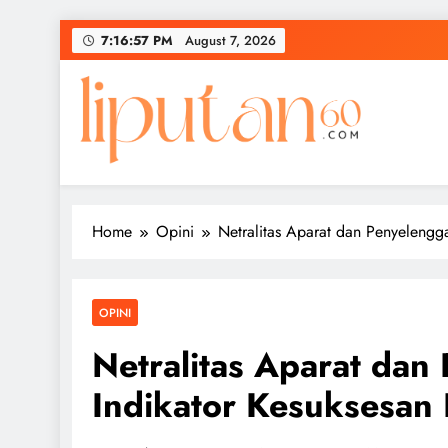
Skip
7:16:57 PM
August 7, 2026
to
content
Home
Opini
Netralitas Aparat dan Penyelengg
OPINI
Netralitas Aparat dan
Indikator Kesuksesan 