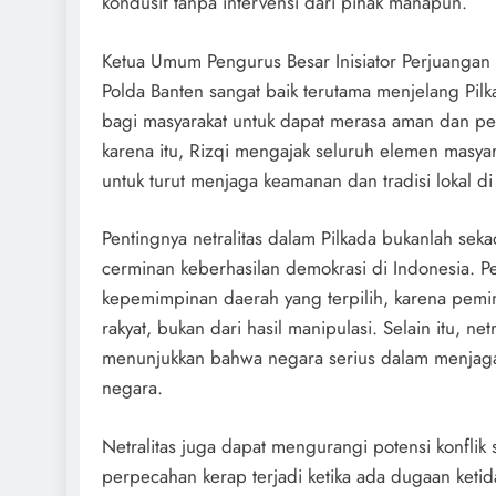
kondusif tanpa intervensi dari pihak manapun.
Ketua Umum Pengurus Besar Inisiator Perjuangan Id
Polda Banten sangat baik terutama menjelang Pilka
bagi masyarakat untuk dapat merasa aman dan p
karena itu, Rizqi mengajak seluruh elemen masya
untuk turut menjaga keamanan dan tradisi lokal di
Pentingnya netralitas dalam Pilkada bukanlah sek
cerminan keberhasilan demokrasi di Indonesia. P
kepemimpinan daerah yang terpilih, karena pemim
rakyat, bukan dari hasil manipulasi. Selain itu, n
menunjukkan bahwa negara serius dalam menjaga 
negara.
Netralitas juga dapat mengurangi potensi konflik 
perpecahan kerap terjadi ketika ada dugaan ketida