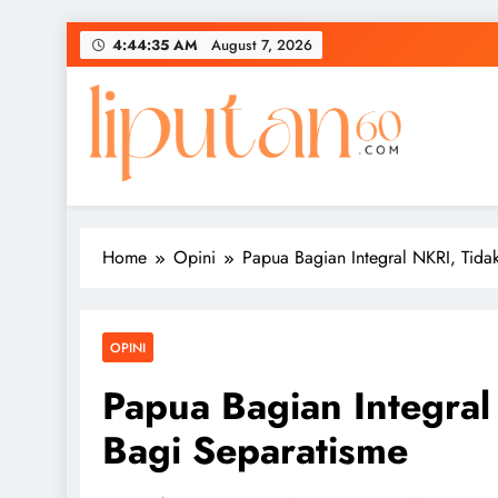
Skip
4:44:35 AM
August 7, 2026
to
content
Home
Opini
Papua Bagian Integral NKRI, Tid
OPINI
Papua Bagian Integra
Bagi Separatisme