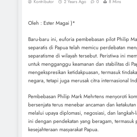
Kontributor
2 Years Ago
0
8 Mins
Oleh : Ester Magai )*
Baru-baru ini, euforia pembebasan pilot Philip 
separatis di Papua telah memicu perdebatan me
separatisme di wilayah tersebut. Peristiwa ini m
untuk mengganggu keamanan dan stabilitas di P
mengekspresikan ketidakpuasan, termasuk tinda
negara, tetapi juga merusak citra internasional In
Pembebasan Philip Mark Mehrtens menyoroti komp
bersenjata terus menebar ancaman dan ketakutan 
melalui upaya diplomasi, negosiasi, dan langkah
ini dengan pendekatan yang beragam, termasuk 
kesejahteraan masyarakat Papua.