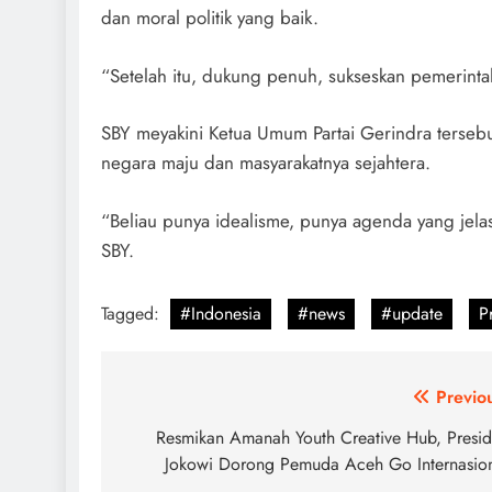
dan moral politik yang baik.
“Setelah itu, dukung penuh, sukseskan pemerint
SBY meyakini Ketua Umum Partai Gerindra tersebu
negara maju dan masyarakatnya sejahtera.
“Beliau punya idealisme, punya agenda yang jela
SBY.
Tagged:
#Indonesia
#news
#update
P
Post
Previo
navigation
Resmikan Amanah Youth Creative Hub, Presi
Jokowi Dorong Pemuda Aceh Go Internasio