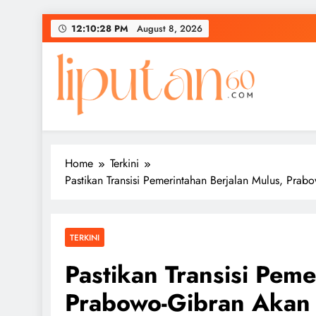
Skip
12:10:29 PM
August 8, 2026
to
content
Home
Terkini
Pastikan Transisi Pemerintahan Berjalan Mulus, Prab
TERKINI
Pastikan Transisi Peme
Prabowo-Gibran Akan L