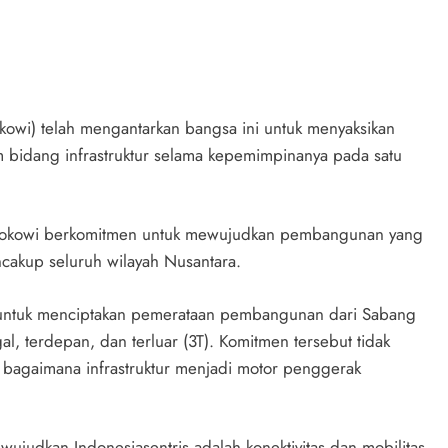
okowi) telah mengantarkan bangsa ini untuk menyaksikan
m bidang infrastruktur selama kepemimpinanya pada satu
n Jokowi berkomitmen untuk mewujudkan pembangunan yang
ncakup seluruh wilayah Nusantara.
n untuk menciptakan pemerataan pembangunan dari Sabang
l, terdepan, dan terluar (3T). Komitmen tersebut tidak
ga bagaimana infrastruktur menjadi motor penggerak
wujudkan Indonesiasentris adalah konektivitas dan mobilitas.