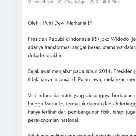
Kontributor
2 Years Ago
0
8 Mins
Oleh : Putri Dewi Nathania )*
Presiden Republik Indonesia (RI) Joko Widodo (J
adanya transformasi sangat besar, utamanya dala
dekade terakhir.
Sejak awal menjabat pada tahun 2014, Preside
tidak hanya terpusat di Pulau Jawa, melainkan me
Visi Indonesiasentris yang diusungnya bertujua
hingga Merauke, termasuk daerah-daerah tertingga
hanya terlihat dari pembangunan fisik, tetapi ju
perekonomian nasional.
Salah satu sektor yang menjadi prioritas dalam me