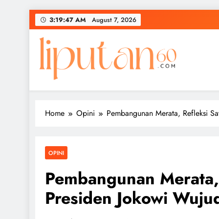
Skip
3:19:48 AM
August 7, 2026
to
content
Home
Opini
Pembangunan Merata, Refleksi Sa
OPINI
Pembangunan Merata, 
Presiden Jokowi Wujud