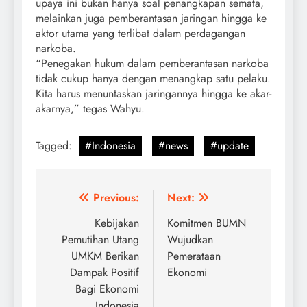
upaya ini bukan hanya soal penangkapan semata,
melainkan juga pemberantasan jaringan hingga ke
aktor utama yang terlibat dalam perdagangan
narkoba.
“Penegakan hukum dalam pemberantasan narkoba
tidak cukup hanya dengan menangkap satu pelaku.
Kita harus menuntaskan jaringannya hingga ke akar-
akarnya,” tegas Wahyu.
Tagged:
#Indonesia
#news
#update
Post
Previous:
Next:
navigation
Kebijakan
Komitmen BUMN
Pemutihan Utang
Wujudkan
UMKM Berikan
Pemerataan
Dampak Positif
Ekonomi
Bagi Ekonomi
Indonesia