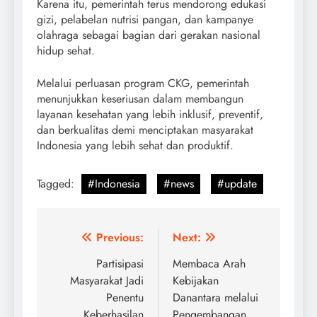
Karena itu, pemerintah terus mendorong edukasi
gizi, pelabelan nutrisi pangan, dan kampanye
olahraga sebagai bagian dari gerakan nasional
hidup sehat.
Melalui perluasan program CKG, pemerintah
menunjukkan keseriusan dalam membangun
layanan kesehatan yang lebih inklusif, preventif,
dan berkualitas demi menciptakan masyarakat
Indonesia yang lebih sehat dan produktif.
Tagged:
#Indonesia
#news
#update
Post
Previous:
Next:
navigation
Partisipasi
Membaca Arah
Masyarakat Jadi
Kebijakan
Penentu
Danantara melalui
Keberhasilan
Pengembangan