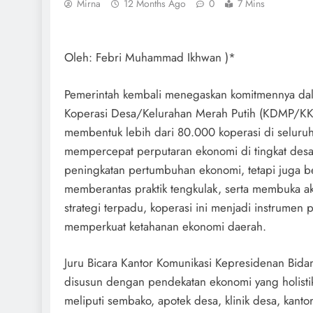
Mirna
12 Months Ago
0
7 Mins
Oleh: Febri Muhammad Ikhwan )*
Pemerintah kembali menegaskan komitmennya da
Koperasi Desa/Kelurahan Merah Putih (KDMP/KKMP
membentuk lebih dari 80.000 koperasi di seluruh
mempercepat perputaran ekonomi di tingkat des
peningkatan pertumbuhan ekonomi, tetapi juga b
memberantas praktik tengkulak, serta membuka ak
strategi terpadu, koperasi ini menjadi instrume
memperkuat ketahanan ekonomi daerah.
Juru Bicara Kantor Komunikasi Kepresidenan Bida
disusun dengan pendekatan ekonomi yang holistik
meliputi sembako, apotek desa, klinik desa, kant