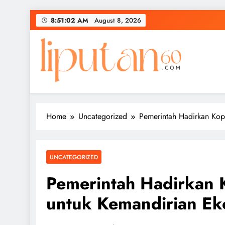
Skip
8:51:03 AM
August 8, 2026
to
content
Home
Uncategorized
Pemerintah Hadirkan Kop
UNCATEGORIZED
Pemerintah Hadirkan 
untuk Kemandirian E