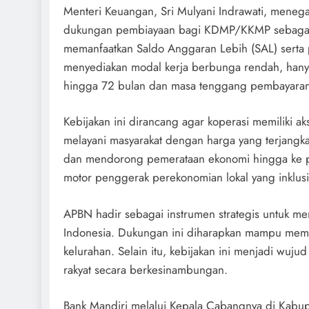
Menteri Keuangan, Sri Mulyani Indrawati, mene
dukungan pembiayaan bagi KDMP/KKMP sebagai b
memanfaatkan Saldo Anggaran Lebih (SAL) sert
menyediakan modal kerja berbunga rendah, hanya 
hingga 72 bulan dan masa tenggang pembayaran
Kebijakan ini dirancang agar koperasi memiliki 
melayani masyarakat dengan harga yang terjang
dan mendorong pemerataan ekonomi hingga ke pe
motor penggerak perekonomian lokal yang inklusi
APBN hadir sebagai instrumen strategis untuk m
Indonesia. Dukungan ini diharapkan mampu memp
kelurahan. Selain itu, kebijakan ini menjadi w
rakyat secara berkesinambungan.
Bank Mandiri melalui Kepala Cabangnya di Kabu