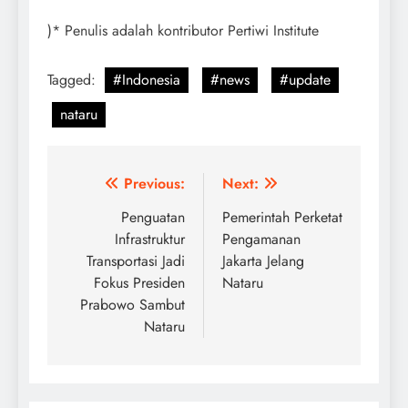
)* Penulis adalah kontributor Pertiwi Institute
Tagged:
#Indonesia
#news
#update
nataru
Post
Previous:
Next:
navigation
Penguatan
Pemerintah Perketat
Infrastruktur
Pengamanan
Transportasi Jadi
Jakarta Jelang
Fokus Presiden
Nataru
Prabowo Sambut
Nataru