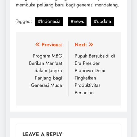
membuka peluang baru bagi generasi mendatang.
Tagged:
#Indonesia
#news
#update
Post
Previous:
Next:
navigation
Program MBG
Pupuk Bersubsidi di
Berikan Manfaat
Era Presiden
dalam Jangka
Prabowo Demi
Panjang bagi
Tingkatkan
Generasi Muda
Produktivitas
Pertanian
LEAVE A REPLY