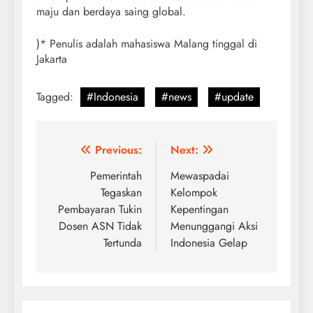
maju dan berdaya saing global.
)* Penulis adalah mahasiswa Malang tinggal di
Jakarta
Tagged:
#Indonesia
#news
#update
Post
Previous:
Next:
navigation
Pemerintah
Mewaspadai
Tegaskan
Kelompok
Pembayaran Tukin
Kepentingan
Dosen ASN Tidak
Menunggangi Aksi
Tertunda
Indonesia Gelap