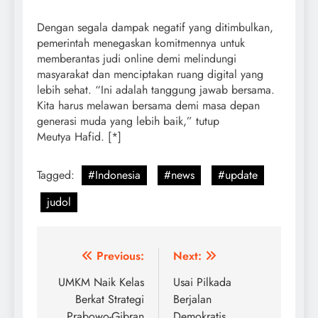
Dengan segala dampak negatif yang ditimbulkan,
pemerintah menegaskan komitmennya untuk
memberantas judi online demi melindungi
masyarakat dan menciptakan ruang digital yang
lebih sehat. “Ini adalah tanggung jawab bersama.
Kita harus melawan bersama demi masa depan
generasi muda yang lebih baik,” tutup
Meutya Hafid. [*]
Tagged:
#Indonesia
#news
#update
judol
Post
Previous:
Next:
navigation
UMKM Naik Kelas
Usai Pilkada
Berkat Strategi
Berjalan
Prabowo-Gibran
Demokratis,