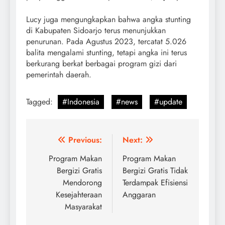
Lucy juga mengungkapkan bahwa angka stunting
di Kabupaten Sidoarjo terus menunjukkan
penurunan. Pada Agustus 2023, tercatat 5.026
balita mengalami stunting, tetapi angka ini terus
berkurang berkat berbagai program gizi dari
pemerintah daerah.
Tagged:
#Indonesia
#news
#update
Post
Previous:
Next:
navigation
Program Makan
Program Makan
Bergizi Gratis
Bergizi Gratis Tidak
Mendorong
Terdampak Efisiensi
Kesejahteraan
Anggaran
Masyarakat