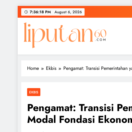
Skip
7:36:19 PM
August 6, 2026
to
content
Home
Ekbis
Pengamat: Transisi Pemerintahan 
EKBIS
Pengamat: Transisi Pe
Modal Fondasi Ekonom