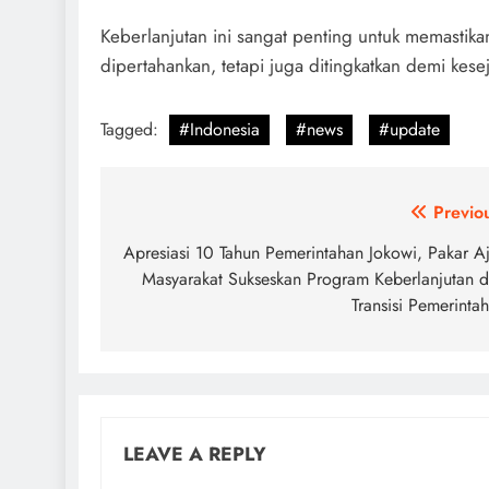
Keberlanjutan ini sangat penting untuk memastika
dipertahankan, tetapi juga ditingkatkan demi kese
Tagged:
#Indonesia
#news
#update
Post
Previo
navigation
Apresiasi 10 Tahun Pemerintahan Jokowi, Pakar A
Masyarakat Sukseskan Program Keberlanjutan 
Transisi Pemerinta
LEAVE A REPLY