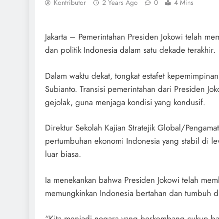
Kontributor
2 Years Ago
0
4 Mins
Jakarta – Pemerintahan Presiden Jokowi telah me
dan politik Indonesia dalam satu dekade terakhir.
Dalam waktu dekat, tongkat estafet kepemimpinan
Subianto. Transisi pemerintahan dari Presiden J
gejolak, guna menjaga kondisi yang kondusif.
Direktur Sekolah Kajian Stratejik Global/Pengam
pertumbuhan ekonomi Indonesia yang stabil di le
luar biasa.
Ia menekankan bahwa Presiden Jokowi telah memba
memungkinkan Indonesia bertahan dan tumbuh di
“Kita menjadi negara yang berkembang cukup baik 