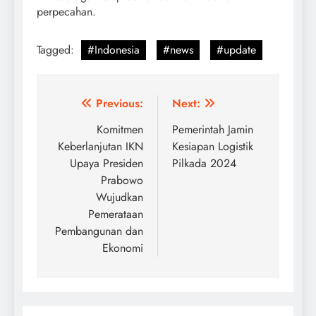
perpecahan.
Tagged:
#Indonesia
#news
#update
Post
Previous:
Next:
navigation
Komitmen
Pemerintah Jamin
Keberlanjutan IKN
Kesiapan Logistik
Upaya Presiden
Pilkada 2024
Prabowo
Wujudkan
Pemerataan
Pembangunan dan
Ekonomi