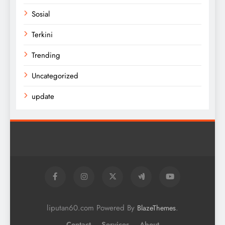
Sosial
Terkini
Trending
Uncategorized
update
liputan60.com Powered By
.
BlazeThemes
Contact
Services
About