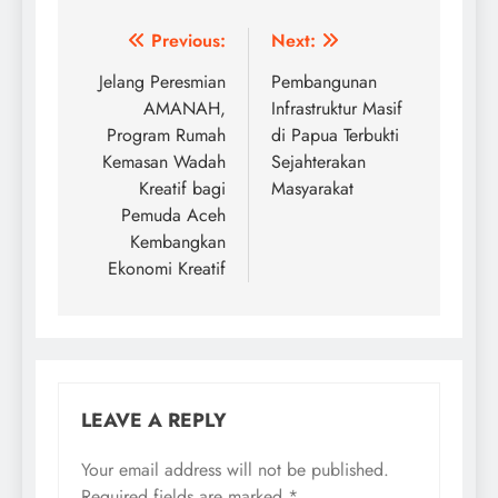
Post
Previous:
Next:
navigation
Jelang Peresmian
Pembangunan
AMANAH,
Infrastruktur Masif
Program Rumah
di Papua Terbukti
Kemasan Wadah
Sejahterakan
Kreatif bagi
Masyarakat
Pemuda Aceh
Kembangkan
Ekonomi Kreatif
LEAVE A REPLY
Your email address will not be published.
Required fields are marked
*