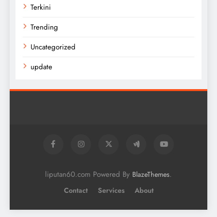
Terkini
Trending
Uncategorized
update
liputan60.com Powered By
.
BlazeThemes
Contact
Services
About