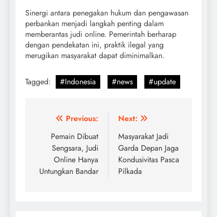
Sinergi antara penegakan hukum dan pengawasan
perbankan menjadi langkah penting dalam
memberantas judi online. Pemerintah berharap
dengan pendekatan ini, praktik ilegal yang
merugikan masyarakat dapat diminimalkan.
Tagged:
#Indonesia
#news
#update
Post
Previous:
Next:
navigation
Pemain Dibuat
Masyarakat Jadi
Sengsara, Judi
Garda Depan Jaga
Online Hanya
Kondusivitas Pasca
Untungkan Bandar
Pilkada