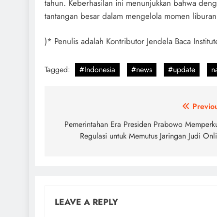
tahun. Keberhasilan ini menunjukkan bahwa dengan
tantangan besar dalam mengelola momen liburan n
)* Penulis adalah Kontributor Jendela Baca Institut
Tagged:
#Indonesia
#news
#update
n
Post
Previo
navigation
Pemerintahan Era Presiden Prabowo Memperk
Regulasi untuk Memutus Jaringan Judi Onl
LEAVE A REPLY