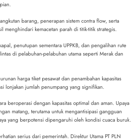
pian.
angkutan barang, penerapan sistem contra flow, serta
enghindari kemacetan parah di titik-titik strategis.
a kapal, penutupan sementara UPPKB, dan pengalihan rute
lintas di pelabuhan-pelabuhan utama seperti Merak dan
nurunan harga tiket pesawat dan penambahan kapasitas
i lonjakan jumlah penumpang yang signifikan.
ra beroperasi dengan kapasitas optimal dan aman. Upaya
engan matang, terutama untuk mengantisipasi gangguan
raya yang berpotensi dipengaruhi oleh kondisi cuaca buruk.
erhatian serius dari pemerintah. Direktur Utama PT PLN