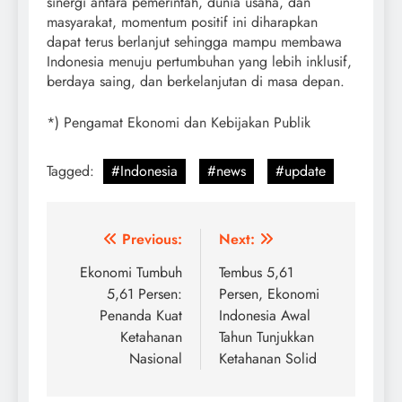
sinergi antara pemerintah, dunia usaha, dan
masyarakat, momentum positif ini diharapkan
dapat terus berlanjut sehingga mampu membawa
Indonesia menuju pertumbuhan yang lebih inklusif,
berdaya saing, dan berkelanjutan di masa depan.
*) Pengamat Ekonomi dan Kebijakan Publik
Tagged:
#Indonesia
#news
#update
Post
Previous:
Next:
navigation
Ekonomi Tumbuh
Tembus 5,61
5,61 Persen:
Persen, Ekonomi
Penanda Kuat
Indonesia Awal
Ketahanan
Tahun Tunjukkan
Nasional
Ketahanan Solid