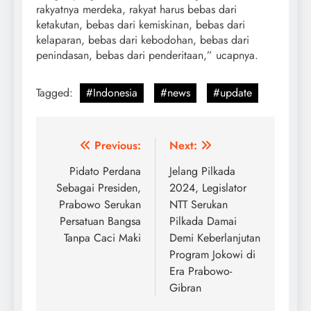
rakyatnya merdeka, rakyat harus bebas dari
ketakutan, bebas dari kemiskinan, bebas dari
kelaparan, bebas dari kebodohan, bebas dari
penindasan, bebas dari penderitaan,” ucapnya.
Tagged:
#Indonesia
#news
#update
Post
Previous:
Next:
navigation
Pidato Perdana
Jelang Pilkada
Sebagai Presiden,
2024, Legislator
Prabowo Serukan
NTT Serukan
Persatuan Bangsa
Pilkada Damai
Tanpa Caci Maki
Demi Keberlanjutan
Program Jokowi di
Era Prabowo-
Gibran