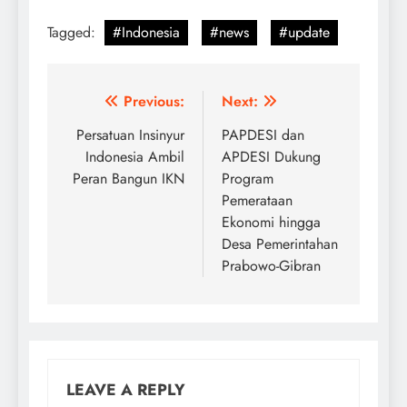
Tagged:
#Indonesia
#news
#update
Post
Previous:
Next:
navigation
Persatuan Insinyur
PAPDESI dan
Indonesia Ambil
APDESI Dukung
Peran Bangun IKN
Program
Pemerataan
Ekonomi hingga
Desa Pemerintahan
Prabowo-Gibran
LEAVE A REPLY