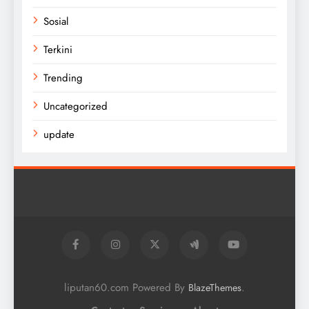
Sosial
Terkini
Trending
Uncategorized
update
liputan60.com Powered By
.
BlazeThemes