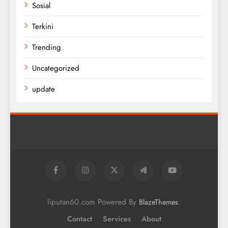
Sosial
Terkini
Trending
Uncategorized
update
liputan60.com Powered By
.
BlazeThemes
Contact
Services
About