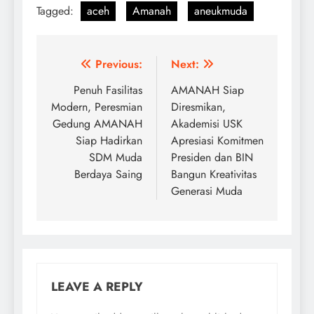
Tagged:
aceh
Amanah
aneukmuda
Post
Previous:
Next:
navigation
Penuh Fasilitas
AMANAH Siap
Modern, Peresmian
Diresmikan,
Gedung AMANAH
Akademisi USK
Siap Hadirkan
Apresiasi Komitmen
SDM Muda
Presiden dan BIN
Berdaya Saing
Bangun Kreativitas
Generasi Muda
LEAVE A REPLY