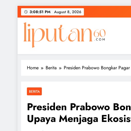
Skip
3:08:52 PM
August 8, 2026
to
content
Home
Berita
Presiden Prabowo Bongkar Pagar 
BERITA
Presiden Prabowo Bon
Upaya Menjaga Ekosis