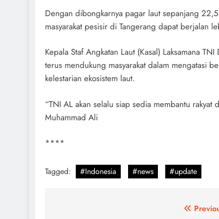
Dengan dibongkarnya pagar laut sepanjang 22,5 k
masyarakat pesisir di Tangerang dapat berjalan le
Kepala Staf Angkatan Laut (Kasal) Laksamana T
terus mendukung masyarakat dalam mengatasi be
kelestarian ekosistem laut.
“TNI AL akan selalu siap sedia membantu rakyat
Muhammad Ali
****
Tagged:
#Indonesia
#news
#update
Post
Previo