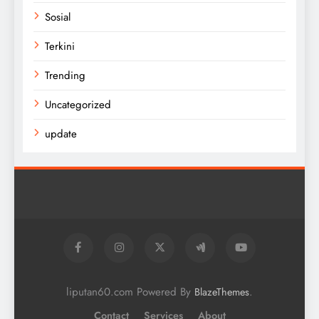
Sosial
Terkini
Trending
Uncategorized
update
liputan60.com Powered By
.
BlazeThemes
Contact
Services
About