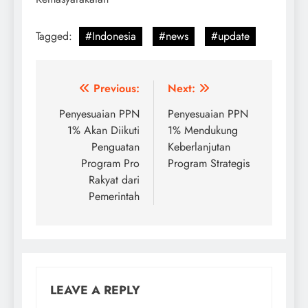
Tagged:
#Indonesia
#news
#update
Post
Previous:
Next:
navigation
Penyesuaian PPN
Penyesuaian PPN
1% Akan Diikuti
1% Mendukung
Penguatan
Keberlanjutan
Program Pro
Program Strategis
Rakyat dari
Pemerintah
LEAVE A REPLY