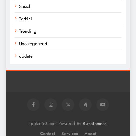
Sosial
Terkini
Trending
Uncategorized
update
liputan60.com Powered By
.
BlazeThemes
Contact
Services
About