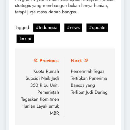
strategis yang membangun bukan hanya hunian,
tetapi juga masa depan bangsa.
Tagged:
#Indonesia
#news
#update
Terkini
Post
Previous:
Next:
navigation
Kuota Rumah
Pemerintah Tegas
Subsidi Naik Jadi
Tertibkan Penerima
350 Ribu Unit,
Bansos yang
Pemerintah
Terlibat Judi Daring
Tegaskan Komitmen
Hunian Layak untuk
MBR