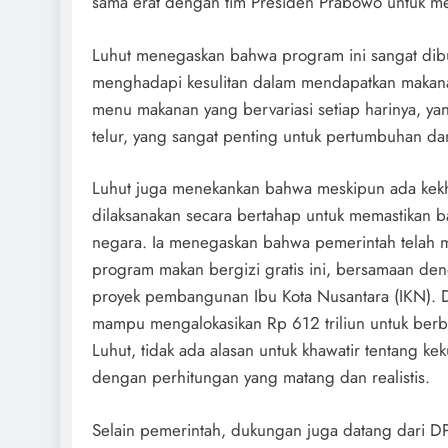
sama erat dengan tim Presiden Prabowo untuk m
Luhut menegaskan bahwa program ini sangat dibu
menghadapi kesulitan dalam mendapatkan makana
menu makanan yang bervariasi setiap harinya, yan
telur, yang sangat penting untuk pertumbuhan 
Luhut juga menekankan bahwa meskipun ada kekha
dilaksanakan secara bertahap untuk memastikan b
negara. Ia menegaskan bahwa pemerintah telah
program makan bergizi gratis ini, bersamaan d
proyek pembangunan Ibu Kota Nusantara (IKN). D
mampu mengalokasikan Rp 612 triliun untuk berb
Luhut, tidak ada alasan untuk khawatir tentang k
dengan perhitungan yang matang dan realistis.
Selain pemerintah, dukungan juga datang dari D