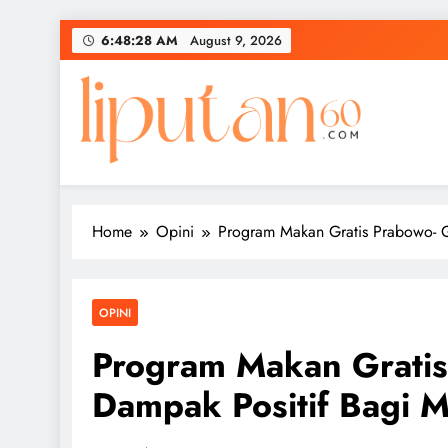
Skip
6:48:28 AM
August 9, 2026
to
content
Home
Opini
Program Makan Gratis Prabowo- G
OPINI
Program Makan Gratis
Dampak Positif Bagi 