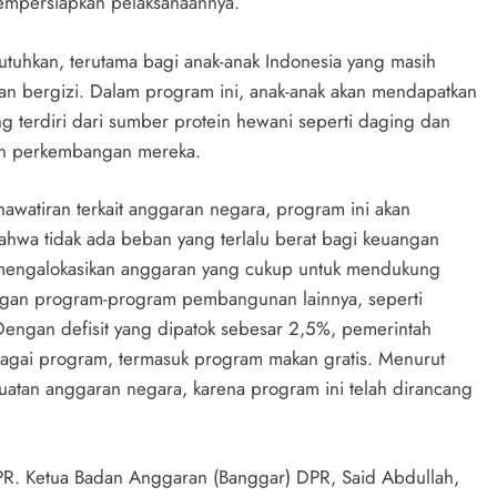
empersiapkan pelaksanaannya.
tuhkan, terutama bagi anak-anak Indonesia yang masih
n bergizi. Dalam program ini, anak-anak akan mendapatkan
g terdiri dari sumber protein hewani seperti daging dan
dan perkembangan mereka.
watiran terkait anggaran negara, program ini akan
ahwa tidak ada beban yang terlalu berat bagi keuangan
 mengalokasikan anggaran yang cukup untuk mendukung
engan program-program pembangunan lainnya, seperti
engan defisit yang dipatok sebesar 2,5%, pemerintah
agai program, termasuk program makan gratis. Menurut
ekuatan anggaran negara, karena program ini telah dirancang
PR. Ketua Badan Anggaran (Banggar) DPR, Said Abdullah,