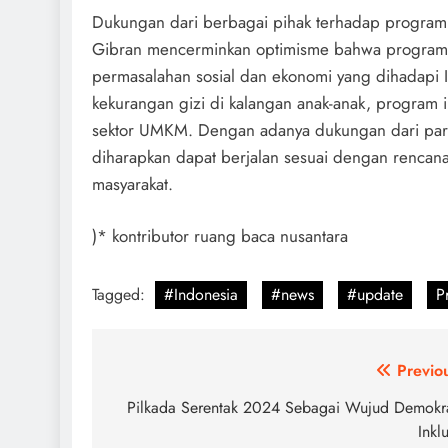
Dukungan dari berbagai pihak terhadap program
Gibran mencerminkan optimisme bahwa program in
permasalahan sosial dan ekonomi yang dihadapi I
kekurangan gizi di kalangan anak-anak, program
sektor UMKM. Dengan adanya dukungan dari parl
diharapkan dapat berjalan sesuai dengan rencan
masyarakat.
)* kontributor ruang baca nusantara
Tagged:
#Indonesia
#news
#update
P
Post
Previo
navigation
Pilkada Serentak 2024 Sebagai Wujud Demokr
Inklu