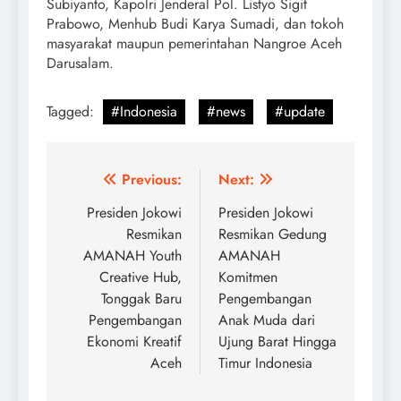
Subiyanto, Kapolri Jenderal Pol. Listyo Sigit
Prabowo, Menhub Budi Karya Sumadi, dan tokoh
masyarakat maupun pemerintahan Nangroe Aceh
Darusalam.
Tagged:
#Indonesia
#news
#update
Post
Previous:
Next:
navigation
Presiden Jokowi
Presiden Jokowi
Resmikan
Resmikan Gedung
AMANAH Youth
AMANAH
Creative Hub,
Komitmen
Tonggak Baru
Pengembangan
Pengembangan
Anak Muda dari
Ekonomi Kreatif
Ujung Barat Hingga
Aceh
Timur Indonesia